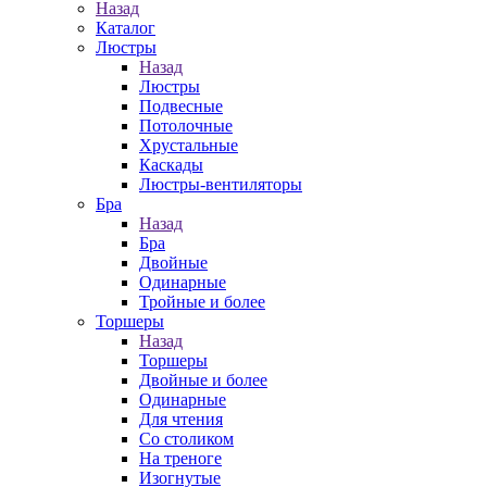
Назад
Каталог
Люстры
Назад
Люстры
Подвесные
Потолочные
Хрустальные
Каскады
Люстры-вентиляторы
Бра
Назад
Бра
Двойные
Одинарные
Тройные и более
Торшеры
Назад
Торшеры
Двойные и более
Одинарные
Для чтения
Со столиком
На треноге
Изогнутые