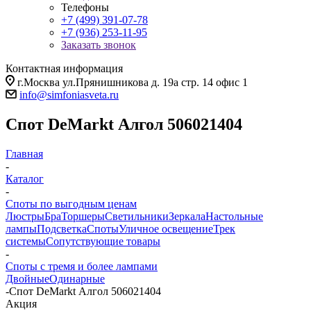
Телефоны
+7 (499) 391-07-78
+7 (936) 253-11-95
Заказать звонок
Контактная информация
г.Москва ул.Прянишникова д. 19а стр. 14 офис 1
info@simfoniasveta.ru
Спот DeMarkt Алгол 506021404
Главная
-
Каталог
-
Споты по выгодным ценам
Люстры
Бра
Торшеры
Светильники
Зеркала
Настольные
лампы
Подсветка
Споты
Уличное освещение
Трек
системы
Сопутствующие товары
-
Споты с тремя и более лампами
Двойные
Одинарные
-
Спот DeMarkt Алгол 506021404
Акция