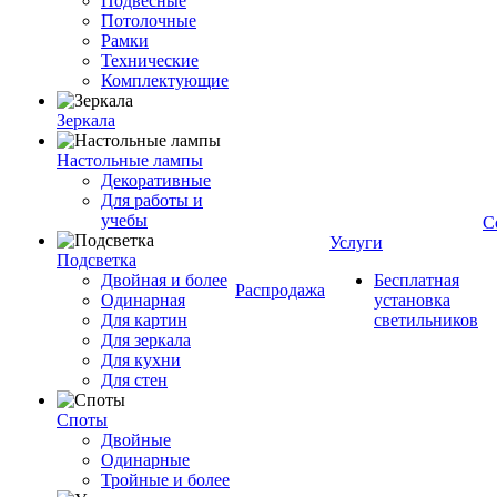
Подвесные
Потолочные
Рамки
Технические
Комплектующие
Зеркала
Настольные лампы
Декоративные
Для работы и
учебы
С
Услуги
Подсветка
Двойная и более
Бесплатная
Распродажа
Одинарная
установка
Для картин
светильников
Для зеркала
Для кухни
Для стен
Споты
Двойные
Одинарные
Тройные и более