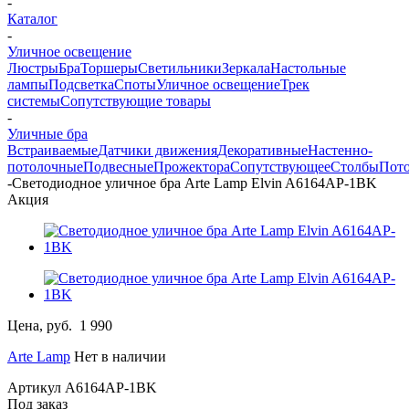
-
Каталог
-
Уличное освещение
Люстры
Бра
Торшеры
Светильники
Зеркала
Настольные
лампы
Подсветка
Споты
Уличное освещение
Трек
системы
Сопутствующие товары
-
Уличные бра
Встраиваемые
Датчики движения
Декоративные
Настенно-
потолочные
Подвесные
Прожектора
Сопутствующее
Столбы
Пот
-
Светодиодное уличное бра Arte Lamp Elvin A6164AP-1BK
Акция
Цена, руб.
1 990
Arte Lamp
Нет в наличии
Артикул
A6164AP-1BK
Под заказ