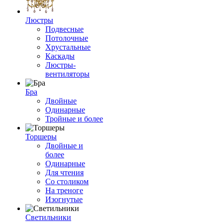
Люстры
Подвесные
Потолочные
Хрустальные
Каскады
Люстры-
вентиляторы
Бра
Двойные
Одинарные
Тройные и более
Торшеры
Двойные и
более
Одинарные
Для чтения
Со столиком
На треноге
Изогнутые
Светильники