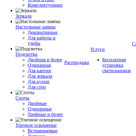
Комплектующие
Зеркала
Настольные лампы
Декоративные
Для работы и
учебы
С
Услуги
Подсветка
Двойная и более
Бесплатная
Распродажа
Одинарная
установка
Для картин
светильников
Для зеркала
Для кухни
Для стен
Споты
Двойные
Одинарные
Тройные и более
Уличное освещение
Встраиваемые