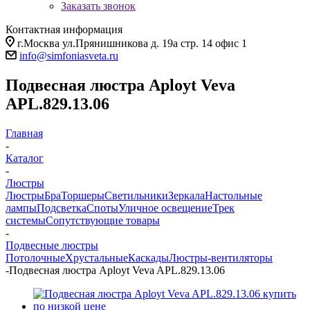
Заказать звонок
Контактная информация
г.Москва ул.Прянишникова д. 19а стр. 14 офис 1
info@simfoniasveta.ru
Подвесная люстра Aployt Veva
APL.829.13.06
Главная
-
Каталог
-
Люстры
Люстры
Бра
Торшеры
Светильники
Зеркала
Настольные
лампы
Подсветка
Споты
Уличное освещение
Трек
системы
Сопутствующие товары
-
Подвесные люстры
Потолочные
Хрустальные
Каскады
Люстры-вентиляторы
-
Подвесная люстра Aployt Veva APL.829.13.06