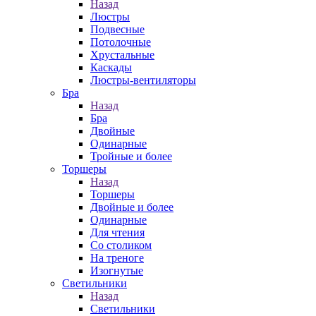
Назад
Люстры
Подвесные
Потолочные
Хрустальные
Каскады
Люстры-вентиляторы
Бра
Назад
Бра
Двойные
Одинарные
Тройные и более
Торшеры
Назад
Торшеры
Двойные и более
Одинарные
Для чтения
Со столиком
На треноге
Изогнутые
Светильники
Назад
Светильники