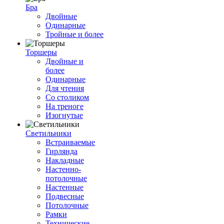
Бра
Двойные
Одинарные
Тройные и более
Торшеры
Двойные и
более
Одинарные
Для чтения
Со столиком
На треноге
Изогнутые
Светильники
Встраиваемые
Гирлянда
Накладные
Настенно-
потолочные
Настенные
Подвесные
Потолочные
Рамки
Технические