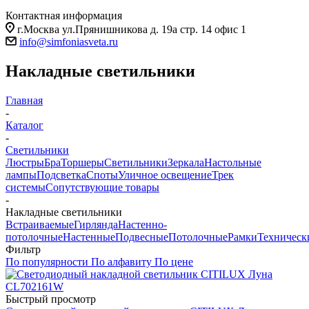
Контактная информация
г.Москва ул.Прянишникова д. 19а стр. 14 офис 1
info@simfoniasveta.ru
Накладные светильники
Главная
-
Каталог
-
Светильники
Люстры
Бра
Торшеры
Светильники
Зеркала
Настольные
лампы
Подсветка
Споты
Уличное освещение
Трек
системы
Сопутствующие товары
-
Накладные светильники
Встраиваемые
Гирлянда
Настенно-
потолочные
Настенные
Подвесные
Потолочные
Рамки
Техническ
Фильтр
По популярности
По алфавиту
По цене
Быстрый просмотр