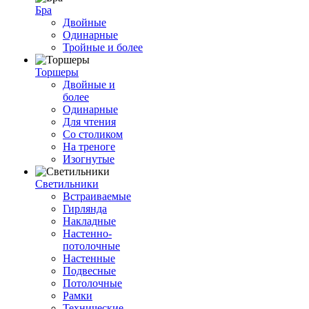
Бра
Двойные
Одинарные
Тройные и более
Торшеры
Двойные и
более
Одинарные
Для чтения
Со столиком
На треноге
Изогнутые
Светильники
Встраиваемые
Гирлянда
Накладные
Настенно-
потолочные
Настенные
Подвесные
Потолочные
Рамки
Технические