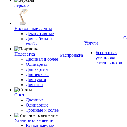
Зеркала
Настольные лампы
Декоративные
С
Для работы и
Услуги
учебы
Бесплатная
Подсветка
Распродажа
установка
Двойная и более
светильников
Одинарная
Для картин
Для зеркала
Для кухни
Для стен
Споты
Двойные
Одинарные
Тройные и более
Уличное освещение
Встраиваемые