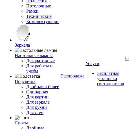
Подвесные
Потолочные
Рамки
Технические
Комплектующие
Зеркала
Настольные лампы
С
Декоративные
Услуги
Для работы и
учебы
Бесплатная
Распродажа
установка
Подсветка
светильников
Двойная и более
Одинарная
Для картин
Для зеркала
Для кухни
Для стен
Споты
Двойные