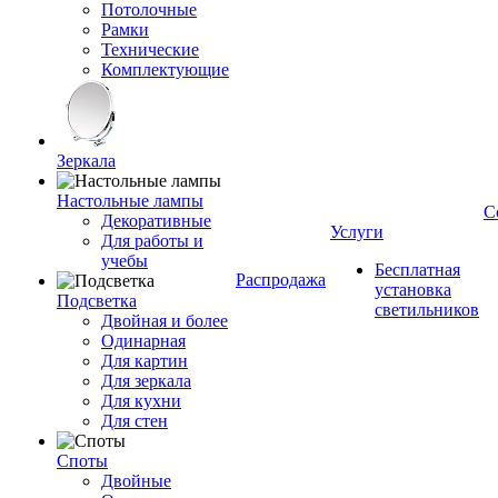
Потолочные
Рамки
Технические
Комплектующие
Зеркала
Настольные лампы
С
Декоративные
Услуги
Для работы и
учебы
Бесплатная
Распродажа
установка
Подсветка
светильников
Двойная и более
Одинарная
Для картин
Для зеркала
Для кухни
Для стен
Споты
Двойные