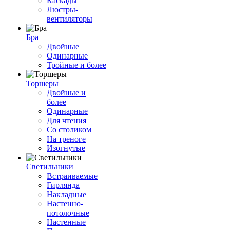
Каскады
Люстры-
вентиляторы
Бра
Двойные
Одинарные
Тройные и более
Торшеры
Двойные и
более
Одинарные
Для чтения
Со столиком
На треноге
Изогнутые
Светильники
Встраиваемые
Гирлянда
Накладные
Настенно-
потолочные
Настенные