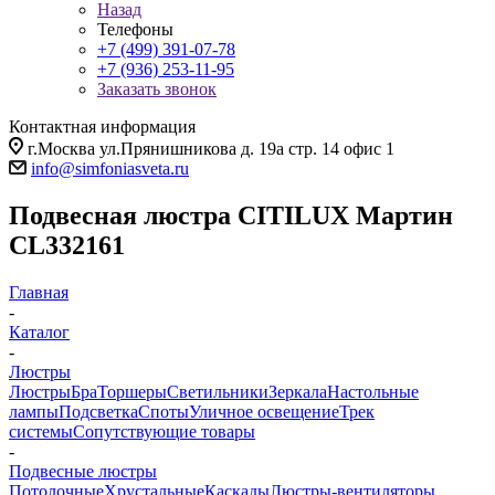
Назад
Телефоны
+7 (499) 391-07-78
+7 (936) 253-11-95
Заказать звонок
Контактная информация
г.Москва ул.Прянишникова д. 19а стр. 14 офис 1
info@simfoniasveta.ru
Подвесная люстра CITILUX Мартин
CL332161
Главная
-
Каталог
-
Люстры
Люстры
Бра
Торшеры
Светильники
Зеркала
Настольные
лампы
Подсветка
Споты
Уличное освещение
Трек
системы
Сопутствующие товары
-
Подвесные люстры
Потолочные
Хрустальные
Каскады
Люстры-вентиляторы