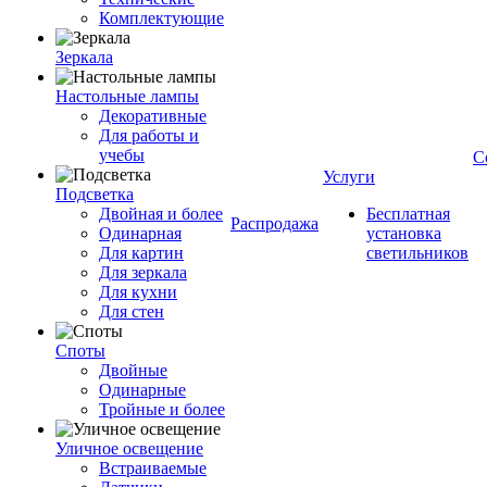
Комплектующие
Зеркала
Настольные лампы
Декоративные
Для работы и
учебы
С
Услуги
Подсветка
Двойная и более
Бесплатная
Распродажа
Одинарная
установка
Для картин
светильников
Для зеркала
Для кухни
Для стен
Споты
Двойные
Одинарные
Тройные и более
Уличное освещение
Встраиваемые