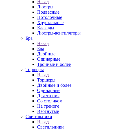
Назад
Люстры
Подвесные
Потолочные
Хрустальные
Каскады
Люстры-вентиляторы
Бра
Назад
Бра
Двойные
Одинарные
Тройные и более
Торшеры
Назад
Торшеры
Двойные и более
Одинарные
Для чтения
Со столиком
На треноге
Изогнутые
Светильники
Назад
Светильники