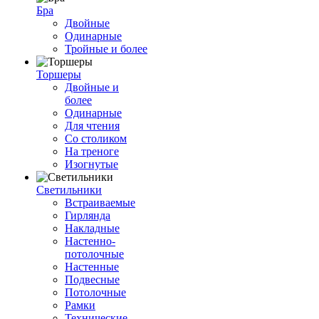
Бра
Двойные
Одинарные
Тройные и более
Торшеры
Двойные и
более
Одинарные
Для чтения
Со столиком
На треноге
Изогнутые
Светильники
Встраиваемые
Гирлянда
Накладные
Настенно-
потолочные
Настенные
Подвесные
Потолочные
Рамки
Технические