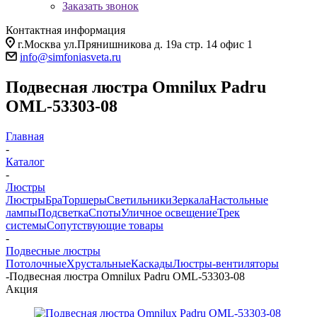
Заказать звонок
Контактная информация
г.Москва ул.Прянишникова д. 19а стр. 14 офис 1
info@simfoniasveta.ru
Подвесная люстра Omnilux Padru
OML-53303-08
Главная
-
Каталог
-
Люстры
Люстры
Бра
Торшеры
Светильники
Зеркала
Настольные
лампы
Подсветка
Споты
Уличное освещение
Трек
системы
Сопутствующие товары
-
Подвесные люстры
Потолочные
Хрустальные
Каскады
Люстры-вентиляторы
-
Подвесная люстра Omnilux Padru OML-53303-08
Акция