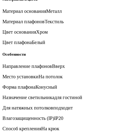
Материал основания
Металл
Материал плафонов
Текстиль
Цвет основания
Хром
Цвет плафона
Белый
Особенности
Направление плафонов
Вверх
Место установки
На потолок
Форма плафона
Конусный
Назначение светильника
для гостиной
Для натяжных потолков
подходит
Влагозащищенность (IP)
IP20
Способ крепления
На крюк