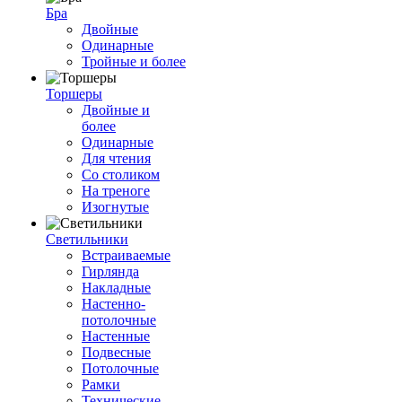
Бра
Двойные
Одинарные
Тройные и более
Торшеры
Двойные и
более
Одинарные
Для чтения
Со столиком
На треноге
Изогнутые
Светильники
Встраиваемые
Гирлянда
Накладные
Настенно-
потолочные
Настенные
Подвесные
Потолочные
Рамки
Технические