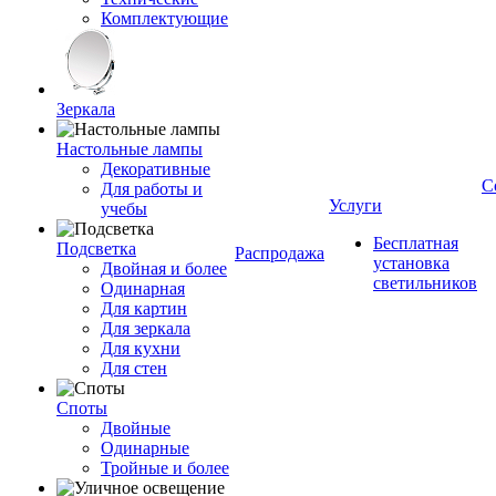
Комплектующие
Зеркала
Настольные лампы
Декоративные
С
Для работы и
Услуги
учебы
Бесплатная
Подсветка
Распродажа
установка
Двойная и более
светильников
Одинарная
Для картин
Для зеркала
Для кухни
Для стен
Споты
Двойные
Одинарные
Тройные и более