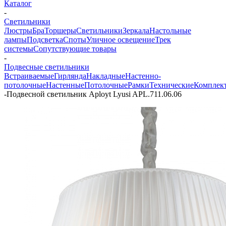
Каталог
-
Светильники
Люстры
Бра
Торшеры
Светильники
Зеркала
Настольные
лампы
Подсветка
Споты
Уличное освещение
Трек
системы
Сопутствующие товары
-
Подвесные светильники
Встраиваемые
Гирлянда
Накладные
Настенно-
потолочные
Настенные
Потолочные
Рамки
Технические
Комплек
-
Подвесной светильник Aployt Lyusi APL.711.06.06