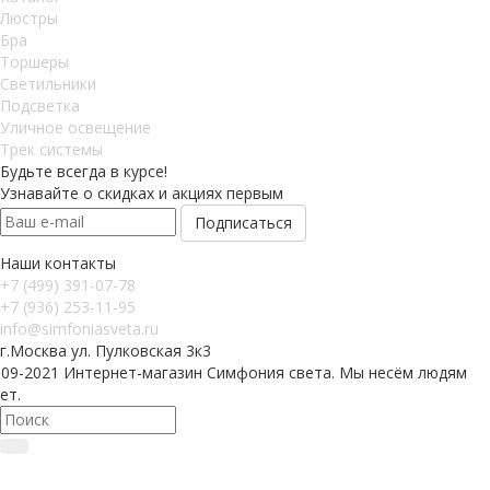
Люстры
Бра
Торшеры
Светильники
Подсветка
Уличное освещение
Трек системы
Будьте всегда в курсе!
Узнавайте о скидках и акциях первым
Наши контакты
+7 (499) 391-07-78
+7 (936) 253-11-95
info@simfoniasveta.ru
г.Москва ул. Пулковская 3к3
009-2021 Интернет-магазин Симфония света. Мы несём людям
ет.