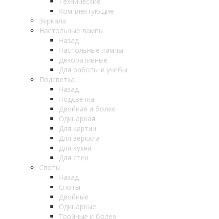
Технические
Комплектующие
Зеркала
Настольные лампы
Назад
Настольные лампы
Декоративные
Для работы и учебы
Подсветка
Назад
Подсветка
Двойная и более
Одинарная
Для картин
Для зеркала
Для кухни
Для стен
Споты
Назад
Споты
Двойные
Одинарные
Тройные и более