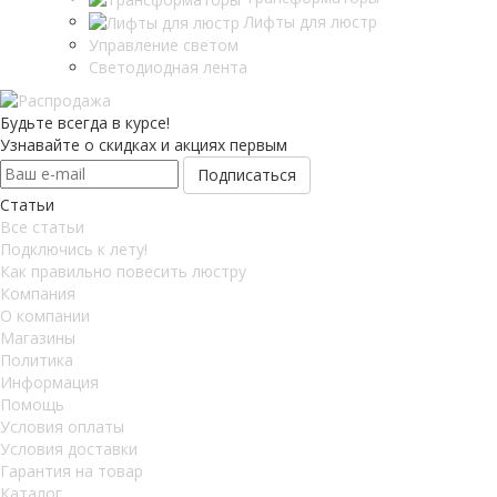
Лифты для люстр
Управление светом
Светодиодная лента
Будьте всегда в курсе!
Узнавайте о скидках и акциях первым
Статьи
Все статьи
Подключись к лету!
Как правильно повесить люстру
Компания
О компании
Магазины
Политика
Информация
Помощь
Условия оплаты
Условия доставки
Гарантия на товар
Каталог