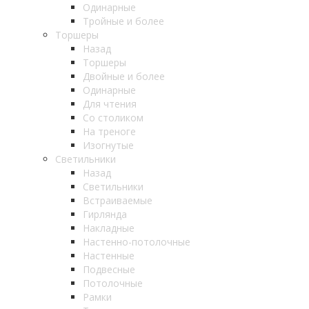
Одинарные
Тройные и более
Торшеры
Назад
Торшеры
Двойные и более
Одинарные
Для чтения
Со столиком
На треноге
Изогнутые
Светильники
Назад
Светильники
Встраиваемые
Гирлянда
Накладные
Настенно-потолочные
Настенные
Подвесные
Потолочные
Рамки