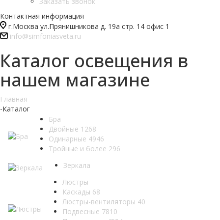
Заказать звонок
Контактная информация
г.Москва ул.Прянишникова д. 19а стр. 14 офис 1
info@simfoniasveta.ru
Каталог освещения в
нашем магазине
Главная
-
Каталог
Бра
Двойные
1268
Одинарные
4946
Тройные и более
296
Зеркала
Люстры
Каскады
68
Люстры-вентиляторы
40
Подвесные
7810