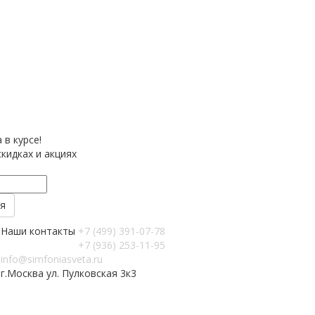
 в курсе!
кидках и акциях
Наши контакты
+7 (499) 391-07-78
+7 (936) 253-11-95
info@simfoniasveta.ru
г.Москва ул. Пулковская 3к3