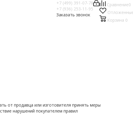
+7 (499) 391-07-78
Сравнение
0
+7 (936) 253-11-95
Отложенны
Заказать звонок
Корзина
0
ать от продавца или изготовителя принять меры
дствие нарушений покупателем правил