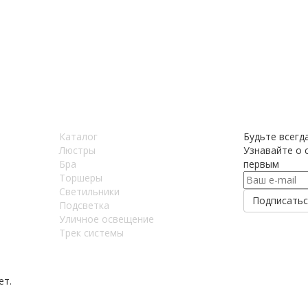
Каталог
Будьте всегда
Люстры
Узнавайте о с
Бра
первым
Торшеры
Светильники
Подсветка
Уличное освещение
Трек системы
ет.