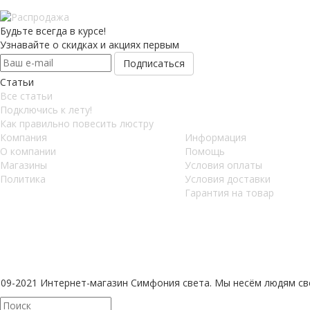
Будьте всегда в курсе!
Узнавайте о скидках и акциях первым
Статьи
Все статьи
Подключись к лету!
Как правильно повесить люстру
Компания
Информация
О компании
Помощь
Магазины
Условия оплаты
Политика
Условия доставки
Гарантия на товар
009-2021 Интернет-магазин Симфония света. Мы несём людям св