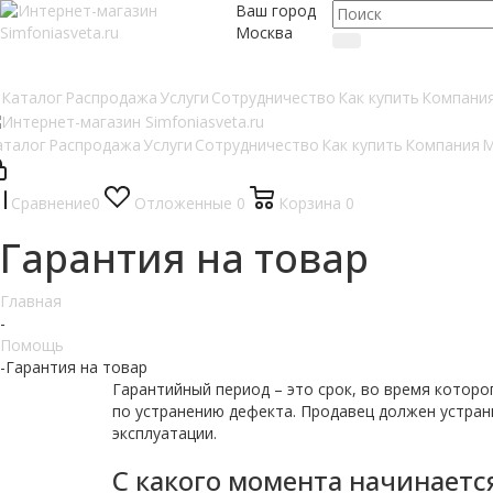
Ваш город
Москва
Каталог
Распродажа
Услуги
Сотрудничество
Как купить
Компани
аталог
Распродажа
Услуги
Сотрудничество
Как купить
Компания
М
Сравнение
0
Отложенные
0
Корзина
0
Гарантия на товар
Главная
-
Помощь
-
Гарантия на товар
Гарантийный период – это срок, во время котор
по устранению дефекта. Продавец должен устрани
эксплуатации.
С какого момента начинаетс