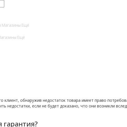
я
Магазины
Ещё
агазины
Ещё
ого клиент, обнаружив недостаток товара имеет право потребов
ть недостатки, если не будет доказано, что они возникли всле
я гарантия?