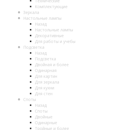
Технические
Комплектующие
Зеркала
Настольные лампы
Назад
Настольные лампы
Декоративные
Для работы и учебы
Подсветка
Назад
Подсветка
Двойная и более
Одинарная
Для картин
Для зеркала
Для кухни
Для стен
Споты
Назад
Споты
Двойные
Одинарные
Тройные и более