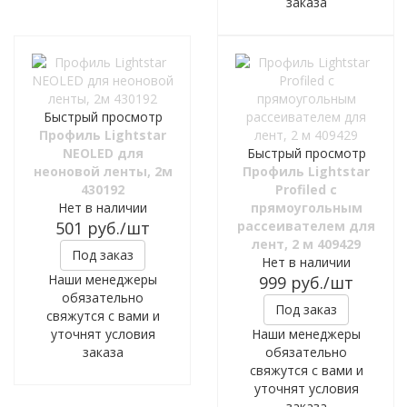
заказа
Быстрый просмотр
Профиль Lightstar
NEOLED для
Быстрый просмотр
неоновой ленты, 2м
Профиль Lightstar
430192
Profiled с
Нет в наличии
прямоугольным
501
руб.
/шт
рассеивателем для
лент, 2 м 409429
Под заказ
Нет в наличии
Наши менеджеры
999
руб.
/шт
обязательно
Под заказ
свяжутся с вами и
уточнят условия
Наши менеджеры
заказа
обязательно
свяжутся с вами и
уточнят условия
заказа