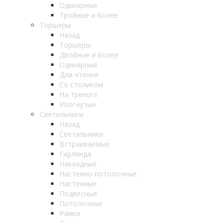
Одинарные
Тройные и более
Торшеры
Назад
Торшеры
Двойные и более
Одинарные
Для чтения
Со столиком
На треноге
Изогнутые
Светильники
Назад
Светильники
Встраиваемые
Гирлянда
Накладные
Настенно-потолочные
Настенные
Подвесные
Потолочные
Рамки