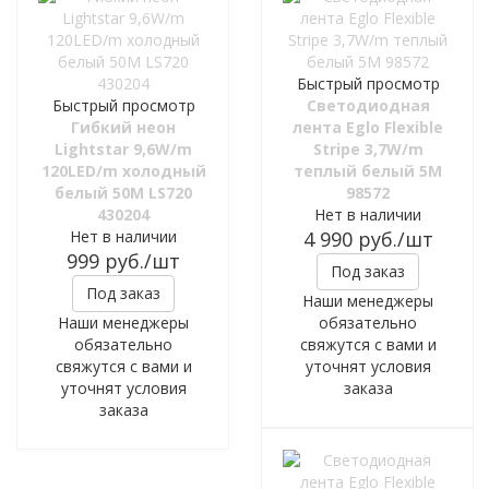
Быстрый просмотр
Быстрый просмотр
Светодиодная
Гибкий неон
лента Eglo Flexible
Lightstar 9,6W/m
Stripe 3,7W/m
120LED/m холодный
теплый белый 5M
белый 50M LS720
98572
430204
Нет в наличии
Нет в наличии
4 990
руб.
/шт
999
руб.
/шт
Под заказ
Под заказ
Наши менеджеры
Наши менеджеры
обязательно
обязательно
свяжутся с вами и
свяжутся с вами и
уточнят условия
уточнят условия
заказа
заказа