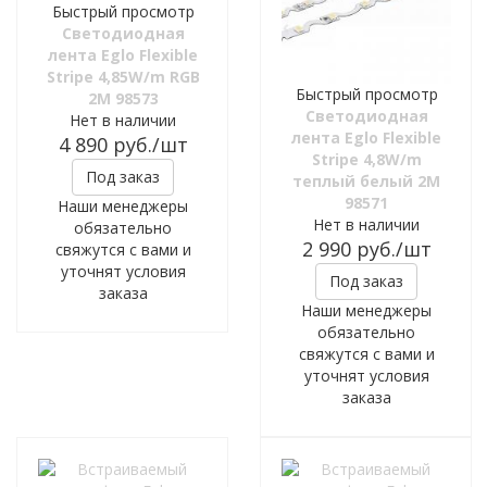
Быстрый просмотр
Светодиодная
лента Eglo Flexible
Stripe 4,85W/m RGB
Быстрый просмотр
2M 98573
Светодиодная
Нет в наличии
лента Eglo Flexible
4 890
руб.
/шт
Stripe 4,8W/m
Под заказ
теплый белый 2M
98571
Наши менеджеры
Нет в наличии
обязательно
2 990
руб.
/шт
свяжутся с вами и
уточнят условия
Под заказ
заказа
Наши менеджеры
обязательно
свяжутся с вами и
уточнят условия
заказа