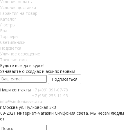
Условия оплаты
Условия доставки
Гарантия на товар
Каталог
Люстры
Бра
Торшеры
Светильники
Подсветка
Уличное освещение
Трек системы
Будьте всегда в курсе!
Узнавайте о скидках и акциях первым
Наши контакты
+7 (499) 391-07-78
+7 (936) 253-11-95
info@simfoniasveta.ru
г.Москва ул. Пулковская 3к3
009-2021 Интернет-магазин Симфония света. Мы несём людям
ет.